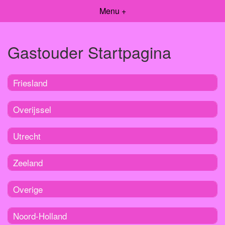
Menu +
Gastouder Startpagina
Friesland
Overijssel
Utrecht
Zeeland
Overige
Noord-Holland